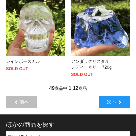
レインボースカル
アンダラクリスタル
レディーネリー 720g
SOLD OUT
SOLD OUT
49
1
12
商品中
-
商品
前へ
次へ
ほかの商品を探す