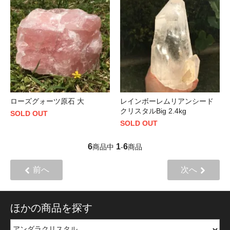
ローズグォーツ原石 大
レインボーレムリアンシード
クリスタルBig 2.4kg
SOLD OUT
SOLD OUT
6
1
6
商品中
-
商品
前へ
次へ
ほかの商品を探す