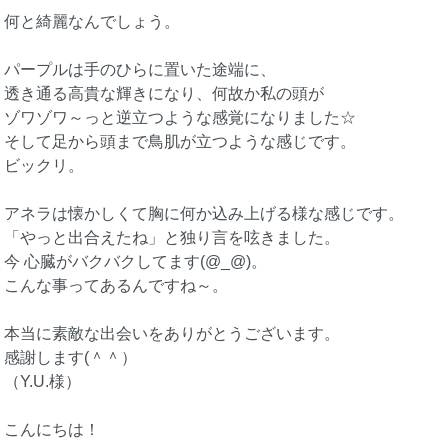
何と綺麗なんでしょう。
パープルは手のひらに置いた途端に、
透き通る高貴な輝きになり、何故か私の頭が
ゾワゾワ～っと逆立つような感覚になりました☆
そして足から頭まで鳥肌が立つような感じです。
ビックリ。
アネラは懐かしくて胸に何か込み上げる様な感じです。
「やっと出合えたね」と独り言を呟きました。
今 心臓がバクバクしてます(@_@)。
こんな事ってあるんですね～。
本当に素敵な出会いをありがとうございます。
感謝します(＾＾）
（Y.U.様）
こんにちは！