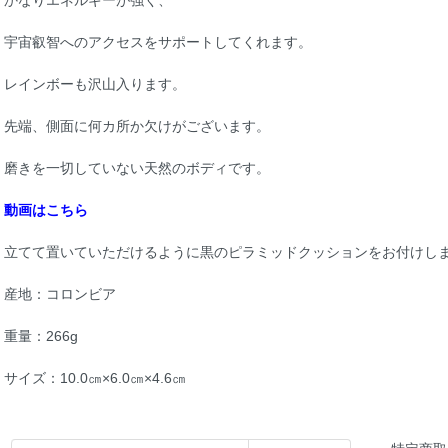
かなりエネルギーが強く、
宇宙叡智へのアクセスをサポートしてくれます。
レインボーも沢山入ります。
先端、側面に何カ所か欠けがございます。
磨きを一切していない天然のボディです。
動画はこちら
立てて置いていただけるように黒のピラミッドクッションをお付けし
産地：コロンビア
重量：266g
サイズ：10.0㎝×6.0㎝×4.6㎝