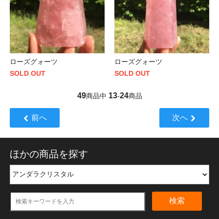
ローズグォーツ
ローズグォーツ
SOLD OUT
SOLD OUT
49
13
24
商品中
-
商品
前へ
次へ
ほかの商品を探す
検索